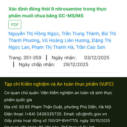
Xác định đồng thời 9 nitrosamine trong thực
phẩm muối chua bằng GC-MS/MS
PDF
Nguyễn Thị Hồng Ngọc
,
Trần Trung Thành
,
Bùi Thị
Thanh Phương
,
Vũ Hoàng Liên Hương
,
Đặng Thị
Ngọc Lan
,
Phạm Thị Thanh Hà
,
Trần Cao Sơn
Trang: 351-359
|
Ngày nhận:
03/12/2025
|
Ngày chấp nhận:
29/12/2025
Tạp chí Kiểm nghiệm và An toàn thực phẩm (VJFC)
Cơ quan chủ quản: Viện Kiểm nghiệm an toàn vệ sinh thực
phẩm quốc gia
Địa chỉ: Số 65 Phạm Thận Duật, phường Phú Diễn, Hà Nội
Điện thoại: (+84) 2439335735. Email: vjfc@nifc.gov.vn
Giấy phép hoạt động số 150/GP-BVHTTDL ngày 30/10/2025