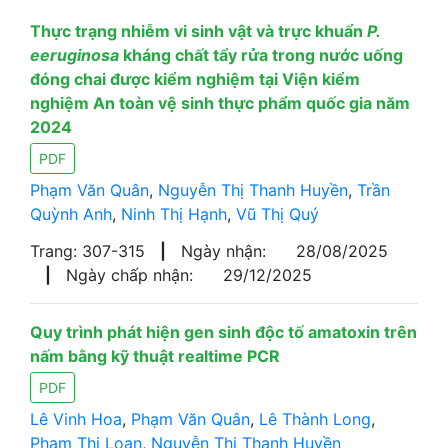
Thực trạng nhiễm vi sinh vật và trực khuẩn
P.
eeruginosa
kháng chất tẩy rửa trong nước uống
đóng chai được kiểm nghiệm tại Viện kiểm
nghiệm An toàn vệ sinh thực phẩm quốc gia năm
2024
PDF
Phạm Văn Quân
,
Nguyễn Thị Thanh Huyền
,
Trần
Quỳnh Anh
,
Ninh Thị Hạnh
,
Vũ Thị Quý
Trang: 307-315
|
Ngày nhận:
28/08/2025
|
Ngày chấp nhận:
29/12/2025
Quy trình phát hiện gen sinh độc tố amatoxin trên
nấm bằng kỹ thuật realtime PCR
PDF
Lê Vinh Hoa
,
Phạm Văn Quân
,
Lê Thành Long
,
Phạm Thị Loan
,
Nguyễn Thị Thanh Huyền