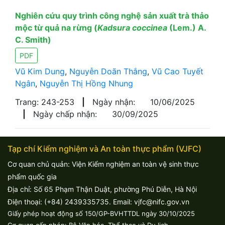
Nghiên cứu quy trình công nghệ sản xuất trà thảo
mộc từ quả na rừng (
Kadsura coccinea
(Lem.) A.
C. Smith)
PDF
Vũ Kim Dung
,
Nguyễn Doãn Thắng
,
Vũ Cao Tuyết
Ngân
,
Nguyễn Thị Hồng Nhung
Trang: 243-253
|
Ngày nhận:
10/06/2025
|
Ngày chấp nhận:
30/09/2025
Tạp chí Kiểm nghiệm và An toàn thực phẩm (VJFC)
Cơ quan chủ quản: Viện Kiểm nghiệm an toàn vệ sinh thực
phẩm quốc gia
Địa chỉ: Số 65 Phạm Thận Duật, phường Phú Diễn, Hà Nội
Điện thoại: (+84) 2439335735. Email: vjfc@nifc.gov.vn
Giấy phép hoạt động số 150/GP-BVHTTDL ngày 30/10/2025