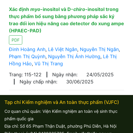
Xác định
myo
-inositol và D-
chiro
-inositol trong
thực phẩm bổ sung bằng phương pháp sắc ký
trao đổi ion hiệu năng cao detector đo xung ampe
(HPAEC-PAD)
PDF
Đinh Hoàng Anh
,
Lê Việt Ngân
,
Nguyễn Thị Ngân
,
Phạm Thị Quỳnh
,
Nguyễn Thị Ánh Hường
,
Lê Thị
Hồng Hảo
,
Vũ Thị Trang
Trang: 115-122
|
Ngày nhận:
24/05/2025
|
Ngày chấp nhận:
30/06/2025
Tạp chí Kiểm nghiệm và An toàn thực phẩm (VJFC)
Cơ quan chủ quản: Viện Kiểm nghiệm an toàn vệ sinh thực
phẩm quốc gia
Địa chỉ: Số 65 Phạm Thận Duật, phường Phú Diễn, Hà Nội