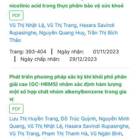
nicotinic acid trong thực phẩm bảo vệ sức khoẻ
PDF
Vũ Thị Nhật Lệ
,
Vũ Thị Trang
,
Hasara Savindi
Rupasinghe
,
Nguyễn Quang Huy
,
Trần Thị Bích
Thảo
Trang: 393-404
|
Ngày nhận:
01/11/2023
|
Ngày chấp nhận:
29/12/2023
Phát triển phương pháp sắc ký khí khối phổ phân
giải cao (GC-HRMS) nhằm xác định hàm lượng
một số hợp chất nhóm alkenylbenzene trong gia
vị
PDF
Lưu Thị Huyền Trang
,
Đỗ Trúc Quỳnh
,
Nguyễn Minh
Quang
,
Vũ Thị Nhật Lệ
,
Hasara Savindi Rupasinghe
,
Vũ Thị Trang
,
Phạm Thị Thanh Hà
,
Vũ Ngân Bình
,