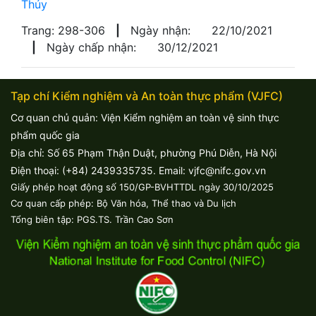
Thúy
Trang: 298-306
|
Ngày nhận:
22/10/2021
|
Ngày chấp nhận:
30/12/2021
Tạp chí Kiểm nghiệm và An toàn thực phẩm (VJFC)
Cơ quan chủ quản: Viện Kiểm nghiệm an toàn vệ sinh thực
phẩm quốc gia
Địa chỉ: Số 65 Phạm Thận Duật, phường Phú Diễn, Hà Nội
Điện thoại: (+84) 2439335735. Email: vjfc@nifc.gov.vn
Giấy phép hoạt động số 150/GP-BVHTTDL ngày 30/10/2025
Cơ quan cấp phép: Bộ Văn hóa, Thể thao và Du lịch
Tổng biên tập: PGS.TS. Trần Cao Sơn