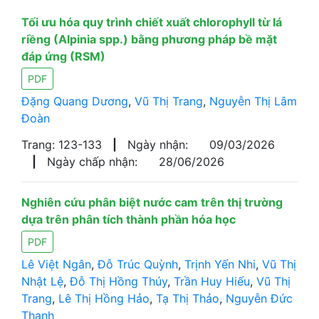
Tối ưu hóa quy trình chiết xuất chlorophyll từ lá
riềng (Alpinia spp.) bằng phương pháp bề mặt
đáp ứng (RSM)
PDF
Đặng Quang Dương
,
Vũ Thị Trang
,
Nguyễn Thị Lâm
Đoàn
Trang: 123-133
|
Ngày nhận:
09/03/2026
|
Ngày chấp nhận:
28/06/2026
Nghiên cứu phân biệt nước cam trên thị trường
dựa trên phân tích thành phần hóa học
PDF
Lê Việt Ngân
,
Đỗ Trúc Quỳnh
,
Trịnh Yến Nhi
,
Vũ Thị
Nhật Lệ
,
Đỗ Thị Hồng Thúy
,
Trần Huy Hiếu
,
Vũ Thị
Trang
,
Lê Thị Hồng Hảo
,
Tạ Thị Thảo
,
Nguyễn Đức
Thanh