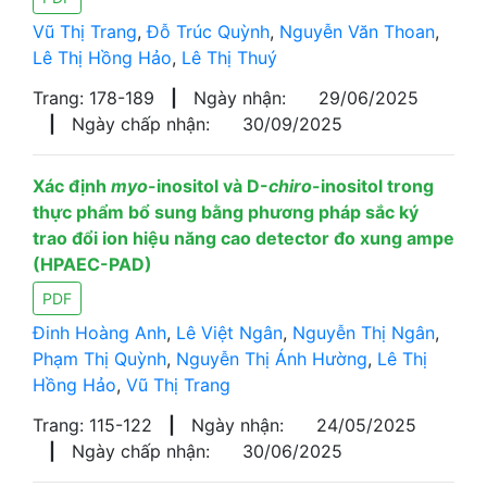
Vũ Thị Trang
,
Đỗ Trúc Quỳnh
,
Nguyễn Văn Thoan
,
Lê Thị Hồng Hảo
,
Lê Thị Thuý
Trang: 178-189
|
Ngày nhận:
29/06/2025
|
Ngày chấp nhận:
30/09/2025
Xác định
myo
-inositol và D-
chiro
-inositol trong
thực phẩm bổ sung bằng phương pháp sắc ký
trao đổi ion hiệu năng cao detector đo xung ampe
(HPAEC-PAD)
PDF
Đinh Hoàng Anh
,
Lê Việt Ngân
,
Nguyễn Thị Ngân
,
Phạm Thị Quỳnh
,
Nguyễn Thị Ánh Hường
,
Lê Thị
Hồng Hảo
,
Vũ Thị Trang
Trang: 115-122
|
Ngày nhận:
24/05/2025
|
Ngày chấp nhận:
30/06/2025