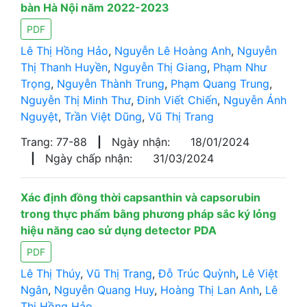
bàn Hà Nội năm 2022-2023
PDF
Lê Thị Hồng Hảo
,
Nguyễn Lê Hoàng Anh
,
Nguyễn
Thị Thanh Huyền
,
Nguyễn Thị Giang
,
Phạm Như
Trọng
,
Nguyễn Thành Trung
,
Phạm Quang Trung
,
Nguyễn Thị Minh Thư
,
Đinh Viết Chiến
,
Nguyễn Ánh
Nguyệt
,
Trần Việt Dũng
,
Vũ Thị Trang
Trang: 77-88
|
Ngày nhận:
18/01/2024
|
Ngày chấp nhận:
31/03/2024
Xác định đồng thời capsanthin và capsorubin
trong thực phẩm bằng phương pháp sắc ký lỏng
hiệu năng cao sử dụng detector PDA
PDF
Lê Thị Thúy
,
Vũ Thị Trang
,
Đỗ Trúc Quỳnh
,
Lê Việt
Ngân
,
Nguyễn Quang Huy
,
Hoàng Thị Lan Anh
,
Lê
Thị Hồng Hảo