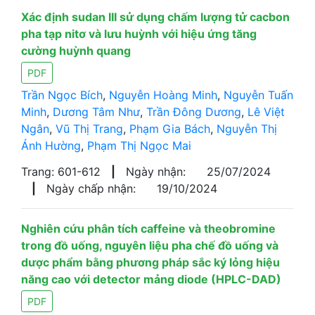
Xác định sudan III sử dụng chấm lượng tử cacbon
pha tạp nitơ và lưu huỳnh với hiệu ứng tăng
cường huỳnh quang
PDF
Trần Ngọc Bích
,
Nguyễn Hoàng Minh
,
Nguyễn Tuấn
Minh
,
Dương Tâm Như
,
Trần Đông Dương
,
Lê Việt
Ngân
,
Vũ Thị Trang
,
Phạm Gia Bách
,
Nguyễn Thị
Ánh Hường
,
Phạm Thị Ngọc Mai
Trang: 601-612
|
Ngày nhận:
25/07/2024
|
Ngày chấp nhận:
19/10/2024
Nghiên cứu phân tích caffeine và theobromine
trong đồ uống, nguyên liệu pha chế đồ uống và
dược phẩm bằng phương pháp sắc ký lỏng hiệu
năng cao với detector mảng diode (HPLC-DAD)
PDF