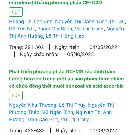
mirodenafil bằng phương pháp CE-C4D
PDF
Hoàng Thị Lan Anh
,
Nguyễn Thị Oanh
,
Đinh Thị Dịu
,
Đỗ Yến Nhi
,
Phạm Gia Bách
,
Vũ Thị Trang
,
Nguyễn
Thị Ánh Hường
,
Lê Thị Hồng Hảo
Trang: 291-302
|
Ngày nhận:
04/05/2022
|
Ngày chấp nhận:
05/10/2022
Phát triển phương pháp GC-MS xác định hàm
lượng benzen trong một số sản phẩm thực phẩm
có chứa đồng thời muối benzoat và acid ascorbic
PDF
Nguyễn Như Thượng
,
Lê Thị Thúy
,
Nguyễn Thị
Phương Thảo
,
Vũ Ngân Bình
,
Nguyễn Thị Ánh
Hường
,
Trần Cao Sơn
,
Vũ Thị Trang
Trang: 422-432
|
Ngày nhận:
10/08/2022