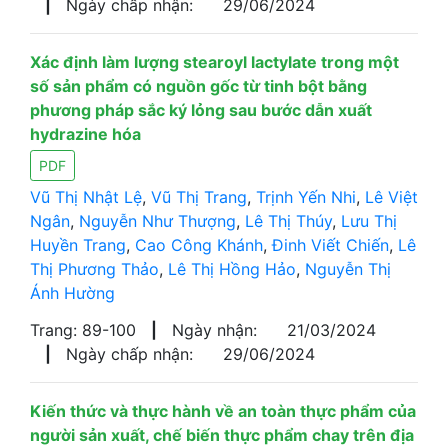
|
Ngày chấp nhận:
29/06/2024
Xác định làm lượng stearoyl lactylate trong một
số sản phẩm có nguồn gốc từ tinh bột bằng
phương pháp sắc ký lỏng sau bước dẫn xuất
hydrazine hóa
PDF
Vũ Thị Nhật Lệ
,
Vũ Thị Trang
,
Trịnh Yến Nhi
,
Lê Việt
Ngân
,
Nguyễn Như Thượng
,
Lê Thị Thúy
,
Lưu Thị
Huyền Trang
,
Cao Công Khánh
,
Đinh Viết Chiến
,
Lê
Thị Phương Thảo
,
Lê Thị Hồng Hảo
,
Nguyễn Thị
Ánh Hường
Trang: 89-100
|
Ngày nhận:
21/03/2024
|
Ngày chấp nhận:
29/06/2024
Kiến thức và thực hành về an toàn thực phẩm của
người sản xuất, chế biến thực phẩm chay trên địa