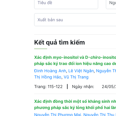
Kết quả tìm kiếm
Xác định
myo
-inositol và D-
chiro
-inosit
pháp sắc ký trao đổi ion hiệu năng cao
Đinh Hoàng Anh
,
Lê Việt Ngân
,
Nguyễn T
Thị Hồng Hảo
,
Vũ Thị Trang
Trang: 115-122
|
Ngày nhận:
24/05
Xác định đồng thời một số kháng sinh n
phương pháp sắc ký lỏng khối phổ hai l
Nguyễn Thị Phương Mai
,
Nguyễn Thị Thu