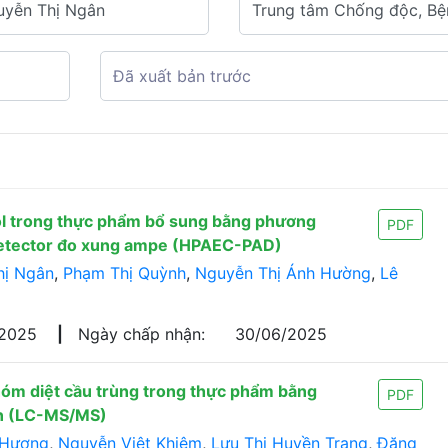
ol trong thực phẩm bổ sung bằng phương
PDF
 detector đo xung ampe (HPAEC-PAD)
hị Ngân
,
Phạm Thị Quỳnh
,
Nguyễn Thị Ánh Hường
,
Lê
/2025
|
Ngày chấp nhận:
30/06/2025
hóm diệt cầu trùng trong thực phẩm bằng
PDF
ần (LC-MS/MS)
 Hương
,
Nguyễn Việt Khiêm
,
Lưu Thị Huyền Trang
,
Đặng