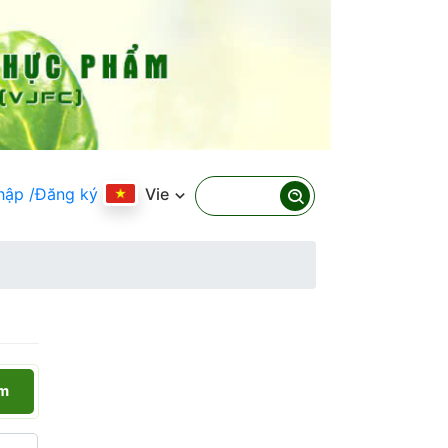
hập
/Đăng ký
Vie
ếm