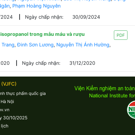
Ngân
,
Phạm Hoàng Nguyên
7/2024
|
Ngày chấp nhận:
30/09/2024
à isopropanol trong mẫu máu và rượu
PDF
 Trang
,
Đinh Sơn Lương
,
Nguyễn Thị Ánh Hường
,
/2020
|
Ngày chấp nhận:
31/12/2020
 (VJFC)
inh thực phẩm quốc gia
 Hà Nội
ov.vn
y 30/10/2025
lịch