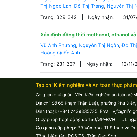
Thị Ngọc Lan
,
Đỗ Thị Trang
,
Nguyễn Thị 
Trang: 329-342
|
Ngày nhận:
31/0
Xác định đồng thời methanol, ethanol v
Vũ Anh Phương
,
Nguyễn Thị Ngân
,
Đỗ Thị
Hoàng Quốc Anh
Trang: 231-237
|
Ngày nhận:
13/11
Tạp chí Kiểm nghiệm và An toàn thực phẩm
Cơ quan chủ quản: Viện Kiểm nghiệm an toàn vệ s
Địa chỉ: Số 65 Phạm Thận Duật, phường Phú Diễn,
Điện thoại: (+84) 2439335735. Email: vjfc@nifc.g
Giấy phép hoạt động số 150/GP-BVHTTDL ngà
Cơ quan cấp phép: Bộ Văn hóa, Thể thao và Du 
Tổng biên tập: PGS.TS. Trần Cao Sơn