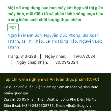
Một số ứng dụng của học máy kết hợp với thị giác
máy tính, mũi điện tử và phân tích không mục tiêu
trong kiểm soát chất lượng thực phẩm
PDF
Nguyễn Mạnh Sơn
,
Nguyễn Đức Phong
,
Bùi Xuân
Thành
,
Tạ Thị Thảo
,
Lê Thị Hồng Hảo
,
Nguyễn Đức
Thanh
Trang: 313-328
|
Ngày nhận:
19/07/2024
|
Ngày chấp nhận:
30/09/2024
Tạp chí Kiểm nghiệm và An toàn thực phẩm (VJFC)
Cơ quan chủ quản: Viện Kiểm nghiệm an toàn vệ sinh thực
phẩm quốc gia
Địa chỉ: Số 65 Phạm Thận Duật, phường Phú Diễn, Hà Nội
Điện thoại: (+84) 2439335735. Email: vjfc@nifc.gov.vn