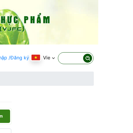
hập
/Đăng ký
Vie
ếm