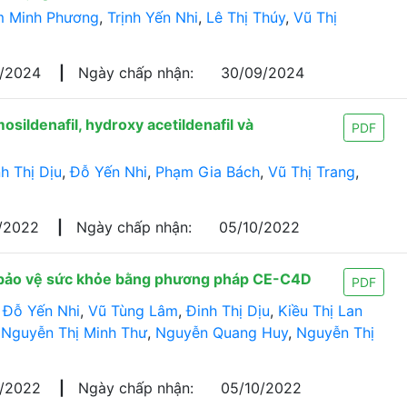
 Minh Phương
,
Trịnh Yến Nhi
,
Lê Thị Thúy
,
Vũ Thị
5/2024
|
Ngày chấp nhận:
30/09/2024
osildenafil, hydroxy acetildenafil và
PDF
h Thị Dịu
,
Đỗ Yến Nhi
,
Phạm Gia Bách
,
Vũ Thị Trang
,
/2022
|
Ngày chấp nhận:
05/10/2022
 bảo vệ sức khỏe bằng phương pháp CE-C4D
PDF
,
Đỗ Yến Nhi
,
Vũ Tùng Lâm
,
Đinh Thị Dịu
,
Kiều Thị Lan
,
Nguyễn Thị Minh Thư
,
Nguyễn Quang Huy
,
Nguyễn Thị
5/2022
|
Ngày chấp nhận:
05/10/2022