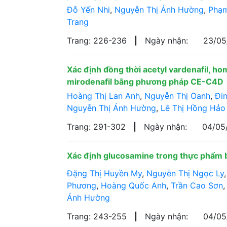
Đỗ Yến Nhi
,
Nguyễn Thị Ánh Hường
,
Phạm
Trang
Trang: 226-236
|
Ngày nhận:
23/0
Xác định đồng thời acetyl vardenafil, hom
mirodenafil bằng phương pháp CE-C4D
Hoàng Thị Lan Anh
,
Nguyễn Thị Oanh
,
Đin
Nguyễn Thị Ánh Hường
,
Lê Thị Hồng Hảo
Trang: 291-302
|
Ngày nhận:
04/05
Xác định glucosamine trong thực phẩm
Đặng Thị Huyền My
,
Nguyễn Thị Ngọc Ly
Phương
,
Hoàng Quốc Anh
,
Trần Cao Sơn
Ánh Hường
Trang: 243-255
|
Ngày nhận:
04/0