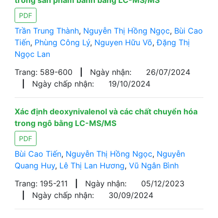
trong sản phẩm bánh bằng LC-MS/MS
PDF
Trần Trung Thành
,
Nguyễn Thị Hồng Ngọc
,
Bùi Cao
Tiến
,
Phùng Công Lý
,
Nguyen Hữu Võ
,
Đặng Thị
Ngọc Lan
Trang: 589-600
|
Ngày nhận:
26/07/2024
|
Ngày chấp nhận:
19/10/2024
Xác định deoxynivalenol và các chất chuyển hóa
trong ngô bằng LC-MS/MS
PDF
Bùi Cao Tiến
,
Nguyễn Thị Hồng Ngọc
,
Nguyễn
Quang Huy
,
Lê Thị Lan Hương
,
Vũ Ngân Bình
Trang: 195-211
|
Ngày nhận:
05/12/2023
|
Ngày chấp nhận:
30/09/2024