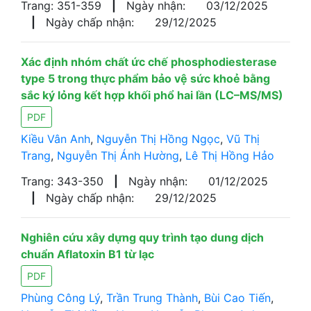
Trang: 351-359
|
Ngày nhận:
03/12/2025
|
Ngày chấp nhận:
29/12/2025
Xác định nhóm chất ức chế phosphodiesterase
type 5 trong thực phẩm bảo vệ sức khoẻ bằng
sắc ký lỏng kết hợp khối phổ hai lần (LC–MS/MS)
PDF
Kiều Vân Anh
,
Nguyễn Thị Hồng Ngọc
,
Vũ Thị
Trang
,
Nguyễn Thị Ánh Hường
,
Lê Thị Hồng Hảo
Trang: 343-350
|
Ngày nhận:
01/12/2025
|
Ngày chấp nhận:
29/12/2025
Nghiên cứu xây dựng quy trình tạo dung dịch
chuẩn Aflatoxin B1 từ lạc
PDF
Phùng Công Lý
,
Trần Trung Thành
,
Bùi Cao Tiến
,