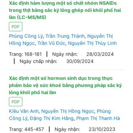
Xác định hàm lượng một số chất nhóm NSAIDs
trong thịt bằng sắc ký lỏng ghép nối khối phổ hai
lần (LC-MS/MS)
PDF
Phùng Công Lý
,
Trần Trung Thành
,
Nguyễn Thị
Hồng Ngọc
,
Trần Vũ Đức
,
Nguyễn Thị Thùy Linh
Trang: 168-181
|
Ngày nhận:
28/03/2024
|
Ngày chấp nhận:
30/09/2024
Xác định một số hormon sinh dục trong thực
phẩm bảo vệ sức khoẻ bằng phương pháp sắc ký
lỏng khối phổ hai lần
PDF
Kiều Vân Anh
,
Nguyễn Thị Hồng Ngọc
,
Phùng
Công Lý
,
Đặng Thị Kim Hằng
,
Phạm Thị Thanh Hà
Trang: 445-457
|
Ngày nhận:
23/10/2023