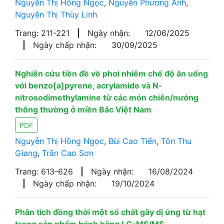
Nguyễn Thị Hồng Ngọc
,
Nguyễn Phương Anh
,
Nguyễn Thị Thùy Linh
Trang: 211-221
|
Ngày nhận:
12/06/2025
|
Ngày chấp nhận:
30/09/2025
Nghiên cứu tiền đề về phơi nhiễm chế độ ăn uống
với benzo[a]pyrene, acrylamide và N-
nitrosodimethylamine từ các món chiên/nướng
thông thường ở miền Bắc Việt Nam
PDF
Nguyễn Thị Hồng Ngọc
,
Bùi Cao Tiến
,
Tôn Thu
Giang
,
Trần Cao Sơn
Trang: 613-626
|
Ngày nhận:
16/08/2024
|
Ngày chấp nhận:
19/10/2024
Phân tích đồng thời một số chất gây dị ứng từ hạt