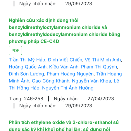
|
Ngày chấp nhận:
29/09/2023
Nghiên cứu xác định đồng thời
benzyldimethyloctylammonium chloride và
benzyldimethyldodecylammonium chloride bằng
phương pháp CE-C4D
PDF
Trần Thị Mỹ Hảo
,
Đinh Viết Chiến
,
Võ Thị Minh Anh
,
Hoàng Quốc Anh
,
Kiều Vân Anh
,
Phạm Thị Quỳnh
,
Đinh Sơn Lương
,
Phạm Hoàng Nguyên
,
Trần Hoàng
Minh Ánh
,
Cao Công Khánh
,
Nguyễn Văn Khoa
,
Lê
Thị Hồng Hảo
,
Nguyễn Thị Ánh Hường
Trang: 246-258
|
Ngày nhận:
27/04/2023
|
Ngày chấp nhận:
29/09/2023
Phân tích ethylene oxide và 2-chloro-ethanol sử
dụng sắc ký khí khối phổ hai lần: sử dụng nội