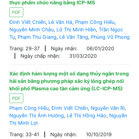
thực phẩm chức năng bằng ICP-MS
PDF
Đinh Viết Chiến
,
Lê Văn Hà
,
Phạm Công Hiếu
,
Nguyễn Minh Châu
,
Lữ Thị Minh Hiền
,
Trần Ngọc
Tụ
,
Phạm Thu Giang
,
Lê Văn Tăng
,
Phùng Vũ Phong
Trang: 29-37
|
Ngày nhận:
06/01/2020
|
Ngày chấp nhận:
31/03/2020
Xác định hàm lượng một số dạng thủy ngân trong
hải sản bằng phương pháp sắc ký lỏng ghép nối
khối phổ Plasma cao tần cảm ứng (LC-ICP-MS)
PDF
Phạm Công Hiếu
,
Đinh Viết Chiến
,
Nguyễn Văn Ri
,
Nguyễn Thị Ánh Hường
,
Lê Thị Hồng Hảo
,
Nguyễn
Thị Minh Lợi
Trang: 33-41
|
Ngày nhận:
10/10/2019