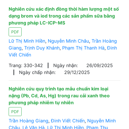
Nghiên cứu xác định đồng thời hàm lượng một số
dạng brom và iod trong các sản phẩm sữa bằng
phương pháp LC-ICP-MS
PDF
Lữ Thị Minh Hiền
,
Nguyễn Minh Châu
,
Trần Hoàng
Giang
,
Trịnh Duy Khánh
,
Phạm Thị Thanh Hà
,
Đinh
Viết Chiến
Trang: 330-342
|
Ngày nhận:
26/09/2025
|
Ngày chấp nhận:
29/12/2025
Nghiên cứu quy trình tạo mẫu chuẩn kim loại
nặng (Pb, Cd, As, Hg) trong rau cải xanh theo
phương pháp nhiễm tự nhiên
PDF
Trần Hoàng Giang
,
Đinh Viết Chiến
,
Nguyễn Minh
Châu
,
Lê Văn Hà
,
Lữ Thị Minh Hiền
,
Phạm Thu