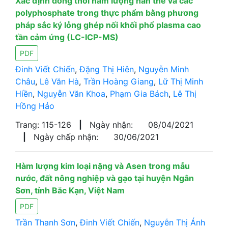
Xác định đồng thời hàm lượng hàn the và các
polyphosphate trong thực phẩm bằng phương
pháp sắc ký lỏng ghép nối khối phổ plasma cao
tần cảm ứng (LC-ICP-MS)
PDF
Đinh Viết Chiến
,
Đặng Thị Hiên
,
Nguyễn Minh
Châu
,
Lê Văn Hà
,
Trần Hoàng Giang
,
Lữ Thị Minh
Hiền
,
Nguyễn Văn Khoa
,
Phạm Gia Bách
,
Lê Thị
Hồng Hảo
Trang: 115-126
|
Ngày nhận:
08/04/2021
|
Ngày chấp nhận:
30/06/2021
Hàm lượng kim loại nặng và Asen trong mẫu
nước, đất nông nghiệp và gạo tại huyện Ngân
Sơn, tỉnh Bắc Kạn, Việt Nam
PDF
Trần Thanh Sơn
,
Đinh Viết Chiến
,
Nguyễn Thị Ánh