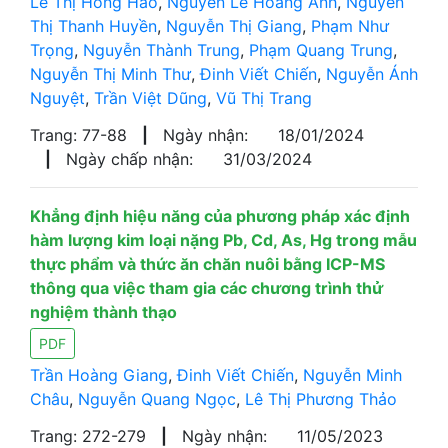
Lê Thị Hồng Hảo
,
Nguyễn Lê Hoàng Anh
,
Nguyễn
Thị Thanh Huyền
,
Nguyễn Thị Giang
,
Phạm Như
Trọng
,
Nguyễn Thành Trung
,
Phạm Quang Trung
,
Nguyễn Thị Minh Thư
,
Đinh Viết Chiến
,
Nguyễn Ánh
Nguyệt
,
Trần Việt Dũng
,
Vũ Thị Trang
Trang: 77-88
|
Ngày nhận:
18/01/2024
|
Ngày chấp nhận:
31/03/2024
Khẳng định hiệu năng của phương pháp xác định
hàm lượng kim loại nặng Pb, Cd, As, Hg trong mẫu
thực phẩm và thức ăn chăn nuôi bằng ICP-MS
thông qua việc tham gia các chương trình thử
nghiệm thành thạo
PDF
Trần Hoàng Giang
,
Đinh Viết Chiến
,
Nguyễn Minh
Châu
,
Nguyễn Quang Ngọc
,
Lê Thị Phương Thảo
Trang: 272-279
|
Ngày nhận:
11/05/2023