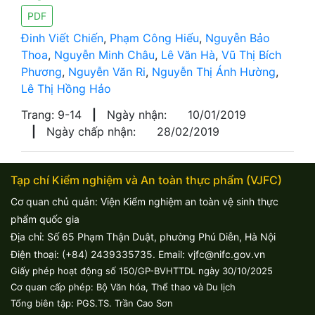
PDF
Đinh Viết Chiến
,
Phạm Công Hiếu
,
Nguyễn Bảo
Thoa
,
Nguyễn Minh Châu
,
Lê Văn Hà
,
Vũ Thị Bích
Phương
,
Nguyễn Văn Ri
,
Nguyễn Thị Ánh Hường
,
Lê Thị Hồng Hảo
Trang: 9-14
|
Ngày nhận:
10/01/2019
|
Ngày chấp nhận:
28/02/2019
Tạp chí Kiểm nghiệm và An toàn thực phẩm (VJFC)
Cơ quan chủ quản: Viện Kiểm nghiệm an toàn vệ sinh thực
phẩm quốc gia
Địa chỉ: Số 65 Phạm Thận Duật, phường Phú Diễn, Hà Nội
Điện thoại: (+84) 2439335735. Email: vjfc@nifc.gov.vn
Giấy phép hoạt động số 150/GP-BVHTTDL ngày 30/10/2025
Cơ quan cấp phép: Bộ Văn hóa, Thể thao và Du lịch
Tổng biên tập: PGS.TS. Trần Cao Sơn