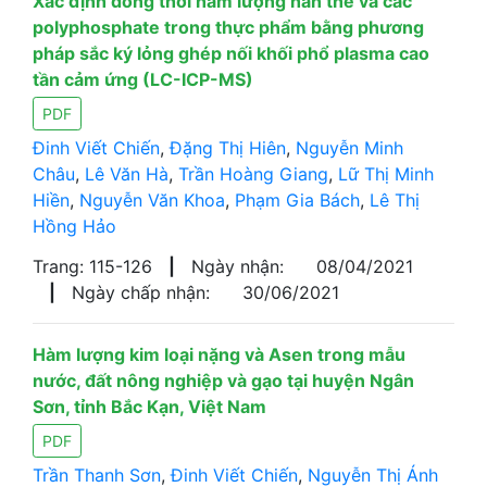
Xác định đồng thời hàm lượng hàn the và các
polyphosphate trong thực phẩm bằng phương
pháp sắc ký lỏng ghép nối khối phổ plasma cao
tần cảm ứng (LC-ICP-MS)
PDF
Đinh Viết Chiến
,
Đặng Thị Hiên
,
Nguyễn Minh
Châu
,
Lê Văn Hà
,
Trần Hoàng Giang
,
Lữ Thị Minh
Hiền
,
Nguyễn Văn Khoa
,
Phạm Gia Bách
,
Lê Thị
Hồng Hảo
Trang: 115-126
|
Ngày nhận:
08/04/2021
|
Ngày chấp nhận:
30/06/2021
Hàm lượng kim loại nặng và Asen trong mẫu
nước, đất nông nghiệp và gạo tại huyện Ngân
Sơn, tỉnh Bắc Kạn, Việt Nam
PDF
Trần Thanh Sơn
,
Đinh Viết Chiến
,
Nguyễn Thị Ánh