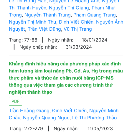
Lê Thị Hồng Hảo
,
Nguyễn Lê Hoàng Anh
,
Nguyễn
Thị Thanh Huyền
,
Nguyễn Thị Giang
,
Phạm Như
Trọng
,
Nguyễn Thành Trung
,
Phạm Quang Trung
,
Nguyễn Thị Minh Thư
,
Đinh Viết Chiến
,
Nguyễn Ánh
Nguyệt
,
Trần Việt Dũng
,
Vũ Thị Trang
Trang: 77-88
|
Ngày nhận:
18/01/2024
|
Ngày chấp nhận:
31/03/2024
Khẳng định hiệu năng của phương pháp xác định
hàm lượng kim loại nặng Pb, Cd, As, Hg trong mẫu
thực phẩm và thức ăn chăn nuôi bằng ICP-MS
thông qua việc tham gia các chương trình thử
nghiệm thành thạo
PDF
Trần Hoàng Giang
,
Đinh Viết Chiến
,
Nguyễn Minh
Châu
,
Nguyễn Quang Ngọc
,
Lê Thị Phương Thảo
Trang: 272-279
|
Ngày nhận:
11/05/2023