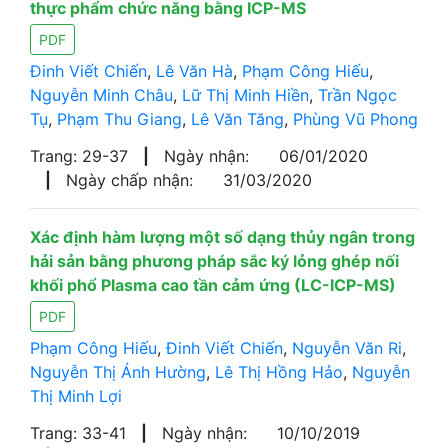
thực phẩm chức năng bằng ICP-MS
PDF
Đinh Viết Chiến
,
Lê Văn Hà
,
Phạm Công Hiếu
,
Nguyễn Minh Châu
,
Lữ Thị Minh Hiền
,
Trần Ngọc
Tụ
,
Phạm Thu Giang
,
Lê Văn Tăng
,
Phùng Vũ Phong
Trang: 29-37
|
Ngày nhận:
06/01/2020
|
Ngày chấp nhận:
31/03/2020
Xác định hàm lượng một số dạng thủy ngân trong
hải sản bằng phương pháp sắc ký lỏng ghép nối
khối phổ Plasma cao tần cảm ứng (LC-ICP-MS)
PDF
Phạm Công Hiếu
,
Đinh Viết Chiến
,
Nguyễn Văn Ri
,
Nguyễn Thị Ánh Hường
,
Lê Thị Hồng Hảo
,
Nguyễn
Thị Minh Lợi
Trang: 33-41
|
Ngày nhận:
10/10/2019