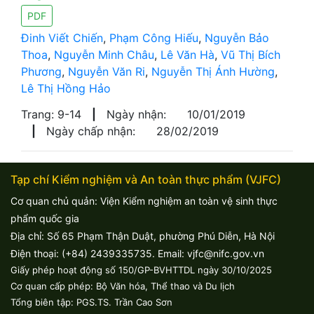
PDF
Đinh Viết Chiến
,
Phạm Công Hiếu
,
Nguyễn Bảo
Thoa
,
Nguyễn Minh Châu
,
Lê Văn Hà
,
Vũ Thị Bích
Phương
,
Nguyễn Văn Ri
,
Nguyễn Thị Ánh Hường
,
Lê Thị Hồng Hảo
Trang: 9-14
|
Ngày nhận:
10/01/2019
|
Ngày chấp nhận:
28/02/2019
Tạp chí Kiểm nghiệm và An toàn thực phẩm (VJFC)
Cơ quan chủ quản: Viện Kiểm nghiệm an toàn vệ sinh thực
phẩm quốc gia
Địa chỉ: Số 65 Phạm Thận Duật, phường Phú Diễn, Hà Nội
Điện thoại: (+84) 2439335735. Email: vjfc@nifc.gov.vn
Giấy phép hoạt động số 150/GP-BVHTTDL ngày 30/10/2025
Cơ quan cấp phép: Bộ Văn hóa, Thể thao và Du lịch
Tổng biên tập: PGS.TS. Trần Cao Sơn