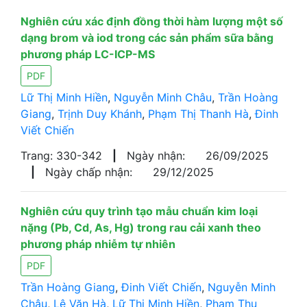
Nghiên cứu xác định đồng thời hàm lượng một số
dạng brom và iod trong các sản phẩm sữa bằng
phương pháp LC-ICP-MS
PDF
Lữ Thị Minh Hiền
,
Nguyễn Minh Châu
,
Trần Hoàng
Giang
,
Trịnh Duy Khánh
,
Phạm Thị Thanh Hà
,
Đinh
Viết Chiến
Trang: 330-342
|
Ngày nhận:
26/09/2025
|
Ngày chấp nhận:
29/12/2025
Nghiên cứu quy trình tạo mẫu chuẩn kim loại
nặng (Pb, Cd, As, Hg) trong rau cải xanh theo
phương pháp nhiễm tự nhiên
PDF
Trần Hoàng Giang
,
Đinh Viết Chiến
,
Nguyễn Minh
Châu
,
Lê Văn Hà
,
Lữ Thị Minh Hiền
,
Phạm Thu