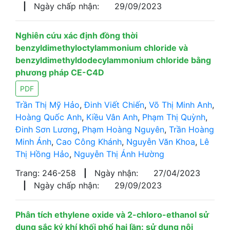
|
Ngày chấp nhận:
29/09/2023
Nghiên cứu xác định đồng thời
benzyldimethyloctylammonium chloride và
benzyldimethyldodecylammonium chloride bằng
phương pháp CE-C4D
PDF
Trần Thị Mỹ Hảo
,
Đinh Viết Chiến
,
Võ Thị Minh Anh
,
Hoàng Quốc Anh
,
Kiều Vân Anh
,
Phạm Thị Quỳnh
,
Đinh Sơn Lương
,
Phạm Hoàng Nguyên
,
Trần Hoàng
Minh Ánh
,
Cao Công Khánh
,
Nguyễn Văn Khoa
,
Lê
Thị Hồng Hảo
,
Nguyễn Thị Ánh Hường
Trang: 246-258
|
Ngày nhận:
27/04/2023
|
Ngày chấp nhận:
29/09/2023
Phân tích ethylene oxide và 2-chloro-ethanol sử
dụng sắc ký khí khối phổ hai lần: sử dụng nội