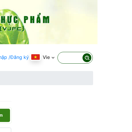
hập
/Đăng ký
Vie
ếm