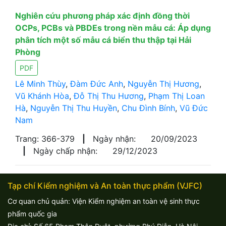
Nghiên cứu phương pháp xác định đồng thời
OCPs, PCBs và PBDEs trong nền mẫu cá: Áp dụng
phân tích một số mẫu cá biển thu thập tại Hải
Phòng
PDF
Lê Minh Thùy
,
Đàm Đức Anh
,
Nguyễn Thị Hương
,
Vũ Khánh Hòa
,
Đỗ Thị Thu Hương
,
Phạm Thị Loan
Hà
,
Nguyễn Thị Thu Huyền
,
Chu Đình Bính
,
Vũ Đức
Nam
Trang: 366-379
|
Ngày nhận:
20/09/2023
|
Ngày chấp nhận:
29/12/2023
Tạp chí Kiểm nghiệm và An toàn thực phẩm (VJFC)
Cơ quan chủ quản: Viện Kiểm nghiệm an toàn vệ sinh thực
phẩm quốc gia