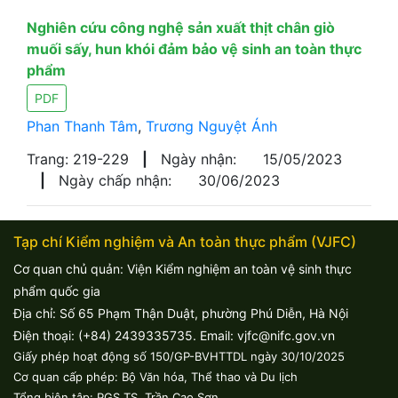
Nghiên cứu công nghệ sản xuất thịt chân giò
muối sấy, hun khói đảm bảo vệ sinh an toàn thực
phẩm
PDF
Phan Thanh Tâm
,
Trương Nguyệt Ánh
Trang: 219-229
|
Ngày nhận:
15/05/2023
|
Ngày chấp nhận:
30/06/2023
Tạp chí Kiểm nghiệm và An toàn thực phẩm (VJFC)
Cơ quan chủ quản: Viện Kiểm nghiệm an toàn vệ sinh thực
phẩm quốc gia
Địa chỉ: Số 65 Phạm Thận Duật, phường Phú Diễn, Hà Nội
Điện thoại: (+84) 2439335735. Email: vjfc@nifc.gov.vn
Giấy phép hoạt động số 150/GP-BVHTTDL ngày 30/10/2025
Cơ quan cấp phép: Bộ Văn hóa, Thể thao và Du lịch
Tổng biên tập: PGS.TS. Trần Cao Sơn