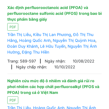
Xác định perfluorooctanoic acid (PFOA) và
perfluorooctane sulfonic acid (PFOS) trong bao bì
thực phẩm bằng giấy
PDF
Trần Thị Liễu
,
Kiều Thị Lan Phương
,
Đỗ Thị Thu
Hằng
,
Hoàng Quốc Anh
,
Nguyễn Thị Quỳnh Hoa
,
Đoàn Duy Khánh
,
Lê Hữu Tuyến
,
Nguyễn Thị Ánh
Hường
,
Đặng Thu Hiền
Trang: 589-597
|
Ngày nhận:
10/08/2022
|
Ngày chấp nhận:
10/10/2022
Nghiên cứu mức độ ô nhiễm và đánh giá rủi ro
phơi nhiễm các hợp chất perfluoroalkyl (PFOS và
PFOA) trong cá ở Việt Nam
PDF
Trần Thị Liễu
,
Hoàng Quốc Anh
,
Nguyễn Thị Ánh