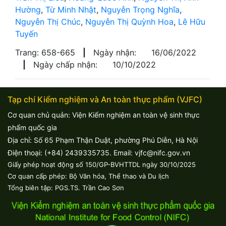
Hường
,
Từ Minh Nhật
,
Nguyễn Trọng Nghĩa
,
Nguyễn Thị Chúc
,
Nguyễn Thị Quỳnh Hoa
,
Lê Hữu
Tuyến
Trang: 658-665
|
Ngày nhận:
16/06/2022
|
Ngày chấp nhận:
10/10/2022
Tạp chí Kiểm nghiệm và An toàn thực phẩm (VJFC)
Cơ quan chủ quản: Viện Kiểm nghiệm an toàn vệ sinh thực
phẩm quốc gia
Địa chỉ: Số 65 Phạm Thận Duật, phường Phú Diễn, Hà Nội
Điện thoại: (+84) 2439335735. Email: vjfc@nifc.gov.vn
Giấy phép hoạt động số 150/GP-BVHTTDL ngày 30/10/2025
Cơ quan cấp phép: Bộ Văn hóa, Thể thao và Du lịch
Tổng biên tập: PGS.TS. Trần Cao Sơn