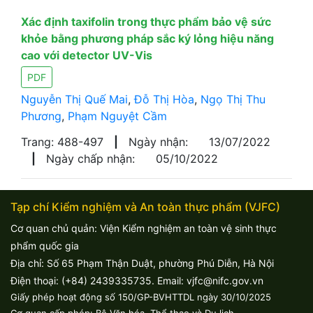
Xác định taxifolin trong thực phẩm bảo vệ sức
khỏe bằng phương pháp sắc ký lỏng hiệu năng
cao với detector UV-Vis
PDF
Nguyễn Thị Quế Mai
,
Đỗ Thị Hòa
,
Ngọ Thị Thu
Phương
,
Phạm Nguyệt Cầm
Trang: 488-497
|
Ngày nhận:
13/07/2022
|
Ngày chấp nhận:
05/10/2022
Tạp chí Kiểm nghiệm và An toàn thực phẩm (VJFC)
Cơ quan chủ quản: Viện Kiểm nghiệm an toàn vệ sinh thực
phẩm quốc gia
Địa chỉ: Số 65 Phạm Thận Duật, phường Phú Diễn, Hà Nội
Điện thoại: (+84) 2439335735. Email: vjfc@nifc.gov.vn
Giấy phép hoạt động số 150/GP-BVHTTDL ngày 30/10/2025