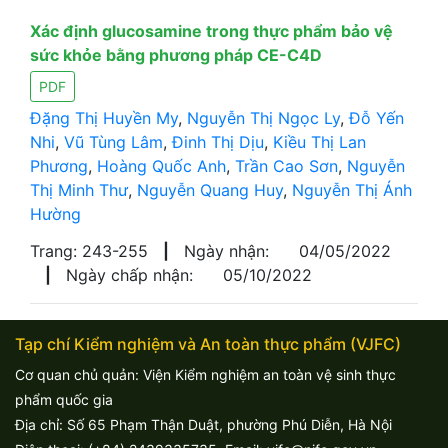
Xác định glucosamine trong thực phẩm bảo vệ
sức khỏe bằng phương pháp CE-C4D
PDF
Đặng Thị Huyền My
,
Nguyễn Thị Ngọc Ly
,
Đỗ Yến
Nhi
,
Vũ Tùng Lâm
,
Đinh Thị Dịu
,
Kiều Thị Lan
Phương
,
Hoàng Quốc Anh
,
Trần Cao Sơn
,
Nguyễn
Thị Minh Thư
,
Nguyễn Quang Huy
,
Nguyễn Thị Ánh
Hường
Trang: 243-255
|
Ngày nhận:
04/05/2022
|
Ngày chấp nhận:
05/10/2022
Tạp chí Kiểm nghiệm và An toàn thực phẩm (VJFC)
Cơ quan chủ quản: Viện Kiểm nghiệm an toàn vệ sinh thực
phẩm quốc gia
Địa chỉ: Số 65 Phạm Thận Duật, phường Phú Diễn, Hà Nội