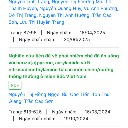
Nguyễn Linh Trang
,
Nguyễn Thị Phương Mai
,
Lê
Thanh Huyền
,
Nguyễn Quang Huy
,
Vũ Anh Phương
,
Đỗ Thị Trang
,
Nguyễn Thị Ánh Hường
,
Trần Cao
Sơn
,
Lưu Thị Huyền Trang
Trang: 87-96
|
Ngày nhận:
16/04/2025
|
Ngày chấp nhận:
30/06/2025
Nghiên cứu tiền đề về phơi nhiễm chế độ ăn uống
với benzo[a]pyrene, acrylamide và N-
nitrosodimethylamine từ các món chiên/nướng
thông thường ở miền Bắc Việt Nam
PDF
Nguyễn Thị Hồng Ngọc
,
Bùi Cao Tiến
,
Tôn Thu
Giang
,
Trần Cao Sơn
Trang: 613-626
|
Ngày nhận:
16/08/2024
|
Ngày chấp nhận:
19/10/2024