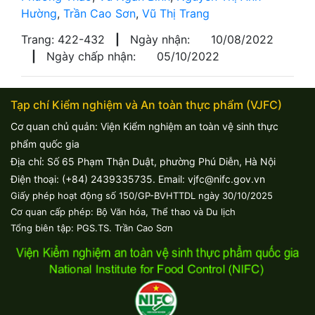
Hường
,
Trần Cao Sơn
,
Vũ Thị Trang
Trang: 422-432
|
Ngày nhận:
10/08/2022
|
Ngày chấp nhận:
05/10/2022
Tạp chí Kiểm nghiệm và An toàn thực phẩm (VJFC)
Cơ quan chủ quản: Viện Kiểm nghiệm an toàn vệ sinh thực
phẩm quốc gia
Địa chỉ: Số 65 Phạm Thận Duật, phường Phú Diễn, Hà Nội
Điện thoại: (+84) 2439335735. Email: vjfc@nifc.gov.vn
Giấy phép hoạt động số 150/GP-BVHTTDL ngày 30/10/2025
Cơ quan cấp phép: Bộ Văn hóa, Thể thao và Du lịch
Tổng biên tập: PGS.TS. Trần Cao Sơn