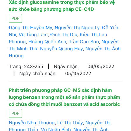
Xác định glucosamine trong thực phẩm bảo vệ
sức khỏe bằng phương pháp CE-C4D
PDF
Đặng Thị Huyền My
,
Nguyễn Thị Ngọc Ly
,
Đỗ Yến
Nhi
,
Vũ Tùng Lâm
,
Đinh Thị Dịu
,
Kiều Thị Lan
Phương
,
Hoàng Quốc Anh
,
Trần Cao Sơn
,
Nguyễn
Thị Minh Thư
,
Nguyễn Quang Huy
,
Nguyễn Thị Ánh
Hường
Trang: 243-255
|
Ngày nhận:
04/05/2022
|
Ngày chấp nhận:
05/10/2022
Phát triển phương pháp GC-MS xác định hàm
lượng benzen trong một số sản phẩm thực phẩm
có chứa đồng thời muối benzoat và acid ascorbic
PDF
Nguyễn Như Thượng
,
Lê Thị Thúy
,
Nguyễn Thị
Phương Thảo
,
Vũ Ngân Bình
,
Nguyễn Thị Ánh