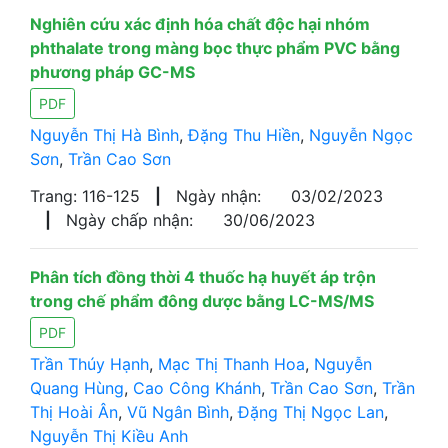
Nghiên cứu xác định hóa chất độc hại nhóm
phthalate trong màng bọc thực phẩm PVC bằng
phương pháp GC-MS
PDF
Nguyễn Thị Hà Bình
,
Đặng Thu Hiền
,
Nguyễn Ngọc
Sơn
,
Trần Cao Sơn
Trang: 116-125
|
Ngày nhận:
03/02/2023
|
Ngày chấp nhận:
30/06/2023
Phân tích đồng thời 4 thuốc hạ huyết áp trộn
trong chế phẩm đông dược bằng LC-MS/MS
PDF
Trần Thúy Hạnh
,
Mạc Thị Thanh Hoa
,
Nguyễn
Quang Hùng
,
Cao Công Khánh
,
Trần Cao Sơn
,
Trần
Thị Hoài Ân
,
Vũ Ngân Bình
,
Đặng Thị Ngọc Lan
,
Nguyễn Thị Kiều Anh