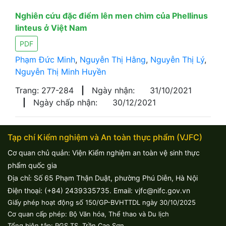
Nghiên cứu đặc điểm lên men chìm của Phellinus
linteus ở Việt Nam
PDF
Phạm Đức Minh
,
Nguyễn Thị Hằng
,
Nguyễn Thị Lý
,
Nguyễn Thị Minh Huyền
Trang: 277-284
|
Ngày nhận:
31/10/2021
|
Ngày chấp nhận:
30/12/2021
Tạp chí Kiểm nghiệm và An toàn thực phẩm (VJFC)
Cơ quan chủ quản: Viện Kiểm nghiệm an toàn vệ sinh thực
phẩm quốc gia
Địa chỉ: Số 65 Phạm Thận Duật, phường Phú Diễn, Hà Nội
Điện thoại: (+84) 2439335735. Email: vjfc@nifc.gov.vn
Giấy phép hoạt động số 150/GP-BVHTTDL ngày 30/10/2025
Cơ quan cấp phép: Bộ Văn hóa, Thể thao và Du lịch
Tổng biên tập: PGS.TS. Trần Cao Sơn