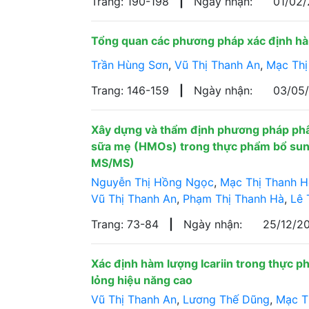
Trang: 190-198
|
Ngày nhận:
01/02
Tổng quan các phương pháp xác định hà
Trần Hùng Sơn
,
Vũ Thị Thanh An
,
Mạc Thị
Trang: 146-159
|
Ngày nhận:
03/05
Xây dựng và thẩm định phương pháp phâ
sữa mẹ (HMOs) trong thực phẩm bổ sung 
MS/MS)
Nguyễn Thị Hồng Ngọc
,
Mạc Thị Thanh 
Vũ Thị Thanh An
,
Phạm Thị Thanh Hà
,
Lê 
Trang: 73-84
|
Ngày nhận:
25/12/2
Xác định hàm lượng Icariin trong thực p
lỏng hiệu năng cao
Vũ Thị Thanh An
,
Lương Thế Dũng
,
Mạc T