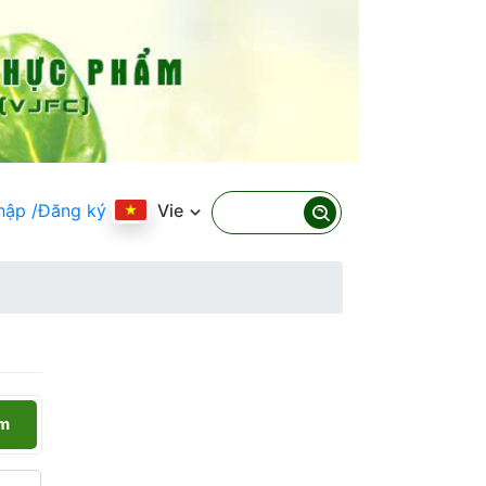
hập
/Đăng ký
Vie
ếm