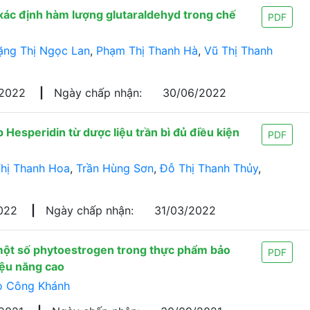
xác định hàm lượng glutaraldehyd trong chế
PDF
ặng Thị Ngọc Lan
,
Phạm Thị Thanh Hà
,
Vũ Thị Thanh
/2022
|
Ngày chấp nhận:
30/06/2022
p Hesperidin từ dược liệu trần bì đủ điều kiện
PDF
hị Thanh Hoa
,
Trần Hùng Sơn
,
Đỗ Thị Thanh Thủy
,
2022
|
Ngày chấp nhận:
31/03/2022
 một số phytoestrogen trong thực phẩm bảo
PDF
iệu năng cao
o Công Khánh