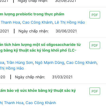
/2021
|
Ngày chấp nhận:
30/09/2021
m lượng prebiotic trong thực phẩm
PDF
 Thanh Hoa
,
Cao Công Khánh
,
Lê Thị Hồng Hảo
/2021
|
Ngày chấp nhận:
30/06/2021
n tích hàm lượng một số oligosaccharide từ
PDF
bằng kỹ thuật sắc ký lỏng khối phổ (LC-
Hoa
,
Trần Hùng Sơn
,
Ngô Mạnh Dũng
,
Cao Công Khánh
,
Thị Hồng Hảo
020
|
Ngày chấp nhận:
31/03/2021
hẩm bảo vệ sức khỏe bằng kỹ thuật sắc ký
PDF
hị Thanh Hoa
,
Cao Công Khánh