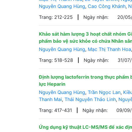
Nguyễn Quang Hùng
,
Cao Công Khánh
,
N
Trang: 212-225
|
Ngày nhận:
20/05
Khảo sát hàm lượng 3 hoạt chất nhóm Gi
phẩm bảo vệ sức khỏe có chứa Nhân sâ
Nguyễn Quang Hùng
,
Mạc Thị Thanh Hoa
Trang: 518-528
|
Ngày nhận:
31/07
Định lượng lactoferrin trong thực phẩm 
lực Heparin
Nguyễn Quang Hùng
,
Trần Ngọc Lan
,
Kiề
Thanh Mai
,
Thái Nguyễn Thảo Linh
,
Nguyễ
Trang: 417-431
|
Ngày nhận:
09/09
Ứng dụng kỹ thuật LC-MS/MS để xác đị