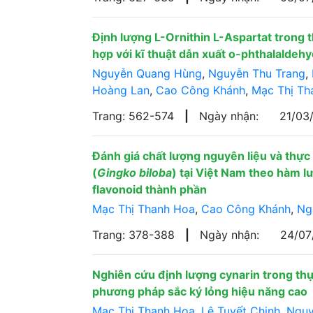
Định lượng L-Ornithin L-Aspartat trong
hợp với kĩ thuật dẫn xuất o-phthalaldeh
Nguyễn Quang Hùng
,
Nguyễn Thu Trang
,
Hoàng Lan
,
Cao Công Khánh
,
Mạc Thị Th
Trang: 562-574
|
Ngày nhận:
21/03
Đánh giá chất lượng nguyên liệu và thự
(
Gingko biloba
) tại Việt Nam theo hàm lư
flavonoid thành phần
Mạc Thị Thanh Hoa
,
Cao Công Khánh
,
Ng
Trang: 378-388
|
Ngày nhận:
24/0
Nghiên cứu định lượng cynarin trong th
phương pháp sắc ký lỏng hiệu năng cao
Mạc Thị Thanh Hoa
,
Lê Tuyết Chinh
,
Nguy