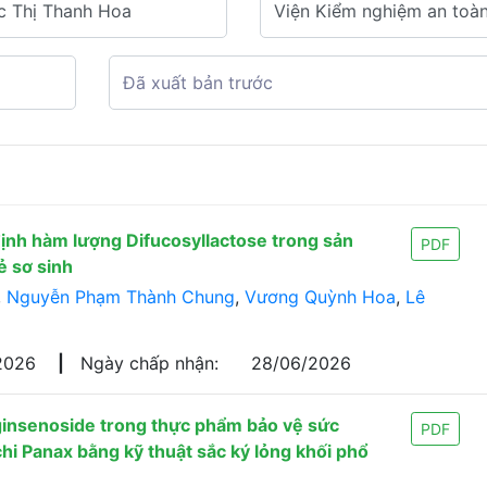
nh hàm lượng Difucosyllactose trong sản
PDF
ẻ sơ sinh
,
Nguyễn Phạm Thành Chung
,
Vương Quỳnh Hoa
,
Lê
2026
|
Ngày chấp nhận:
28/06/2026
ginsenoside trong thực phẩm bảo vệ sức
PDF
i Panax bằng kỹ thuật sắc ký lỏng khối phổ