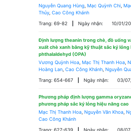
Nguyễn Quang Hùng
,
Mạc Quỳnh Chi
,
Mạc
Thủy
,
Cao Công Khánh
Trang: 69-82
|
Ngày nhận:
10/01/2
Định lượng theanin trong chè, đồ uống 
xuất chè xanh bằng kỹ thuật sắc ký lỏng
phthalaldehyd (OPA)
Vương Quỳnh Hoa
,
Mạc Thị Thanh Hoa
,
N
Hoàng Lan
,
Cao Công Khánh
,
Nguyễn Qu
Trang: 654-667
|
Ngày nhận:
03/0
Phương pháp định lượng gamma oryzano
phương pháp sắc ký lỏng hiệu năng cao
Mạc Thị Thanh Hoa
,
Nguyễn Văn Khoa
,
N
Cao Công Khánh
Trang: 627-639
|
Ngày nhận:
08/0