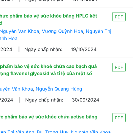
 thực phẩm bảo vệ sức khỏe bằng HPLC kết
PDF
yd
Nguyễn Văn Khoa
,
Vương Quỳnh Hoa
,
Nguyễn Thị
anh Hoa
/2024
|
Ngày chấp nhận:
19/10/2024
c phẩm bảo vệ sức khoẻ chứa cao bạch quả
PDF
ợng flavonol glycosid và tỉ lệ của một số
uyễn Văn Khoa
,
Nguyễn Quang Hùng
7/2024
|
Ngày chấp nhận:
30/09/2024
ực phẩm bảo vệ sức khỏe chứa actiso bằng
PDF
ễn Thị Vân Anh
,
Bùi Trọng Huy
,
Nguyễn Văn Khoa
,