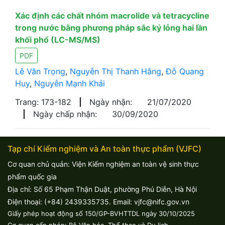
Xác định các chất nhóm macrolide và tetracycline
trong nước bằng phương pháp sắc ký lỏng hai lần
khối phổ (LC-MS/MS)
PDF
Lê Văn Trọng
,
Nguyễn Thị Thanh Hằng
,
Đỗ Quang
Huy
,
Nguyễn Mạnh Khải
Trang: 173-182
|
Ngày nhận:
21/07/2020
|
Ngày chấp nhận:
30/09/2020
Tạp chí Kiểm nghiệm và An toàn thực phẩm (VJFC)
Cơ quan chủ quản: Viện Kiểm nghiệm an toàn vệ sinh thực
phẩm quốc gia
Địa chỉ: Số 65 Phạm Thận Duật, phường Phú Diễn, Hà Nội
Điện thoại: (+84) 2439335735. Email: vjfc@nifc.gov.vn
Giấy phép hoạt động số 150/GP-BVHTTDL ngày 30/10/2025