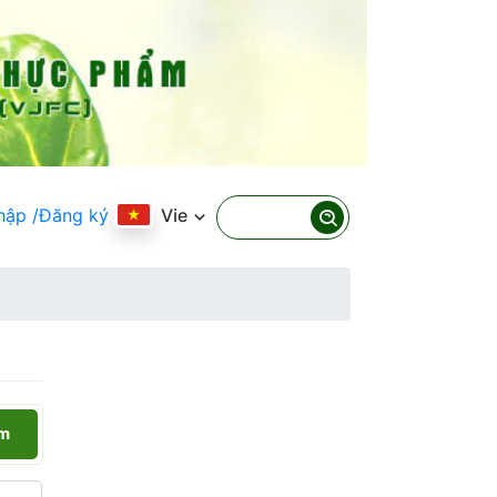
hập
/Đăng ký
Vie
ếm