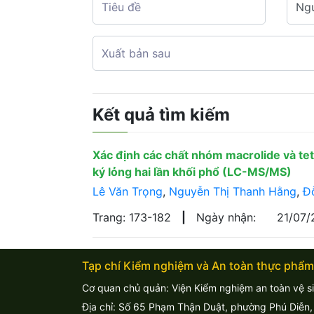
Kết quả tìm kiếm
Xác định các chất nhóm macrolide và te
ký lỏng hai lần khối phổ (LC-MS/MS)
Lê Văn Trọng
,
Nguyễn Thị Thanh Hằng
,
Đ
Trang: 173-182
|
Ngày nhận:
21/07
Tạp chí Kiểm nghiệm và An toàn thực phẩm
Cơ quan chủ quản: Viện Kiểm nghiệm an toàn vệ s
Địa chỉ: Số 65 Phạm Thận Duật, phường Phú Diễn,