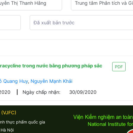
tracycline trong nước bằng phương pháp sắc
PDF
ỗ Quang Huy
,
Nguyễn Mạnh Khải
/2020
|
Ngày chấp nhận:
30/09/2020
 (VJFC)
inh thực phẩm quốc gia
 Hà Nội